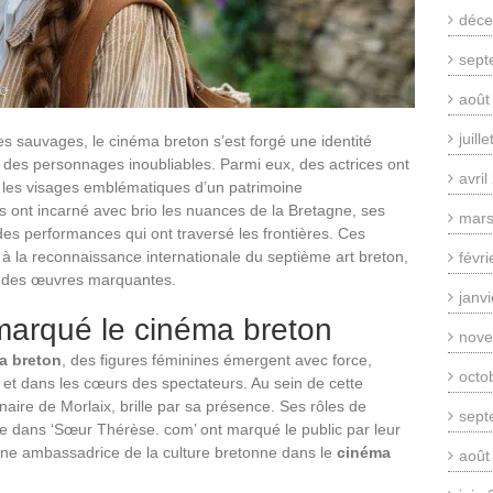
déce
sept
août
juill
s sauvages, le cinéma breton s’est forgé une identité
t des personnages inoubliables. Parmi eux, des actrices ont
avri
t les visages emblématiques d’un patrimoine
es ont incarné avec brio les nuances de la Bretagne, ses
mars
t des performances qui ont traversé les frontières. Ces
et à la reconnaissance internationale du septième art breton,
févr
e à des œuvres marquantes.
janv
 marqué le cinéma breton
nove
a breton
, des figures féminines émergent avec force,
octo
n et dans les cœurs des spectateurs. Au sein de cette
ginaire de Morlaix, brille par sa présence. Ses rôles de
sept
tte dans ‘Sœur Thérèse. com’ ont marqué le public par leur
le une ambassadrice de la culture bretonne dans le
cinéma
août