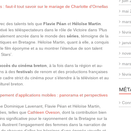
juin
 : faut-il tout savoir sur le mariage de Charlotte d'Ornellas
mai 
mars
vec des talents tels que
Flavie Péan
et
Héloïse Martin
.
vé les téléspectateurs dans le rôle de Victoire dans ‘Plus
févr
ncipalement ancrée dans le monde des
séries
, témoigne de la
tistiques en Bretagne. Héloïse Martin, quant à elle, a conquis
janv
le film éponyme et a su montrer l’étendue de son talent
nove
Stars’.
mars
uccès du cinéma breton
, à la fois dans la région et au-
ions à des
festival
s de renom et des productions françaises
févr
 cadre strict du cinéma pour s’étendre à la télévision et au
lturel breton.
MÉT
ppement d'applications mobiles : panorama et perspectives
Conn
 Dominique Lavenant, Flavie Péan et Héloïse Martin,
ées, telles que
Cathleen Oveson
, dont la contribution bien
 significative pour le rayonnement de la Bretagne sur la
illustrent l’engagement des femmes dans la narration de
 de chacune d’elles les héroïnes d’une épopée visuelle et