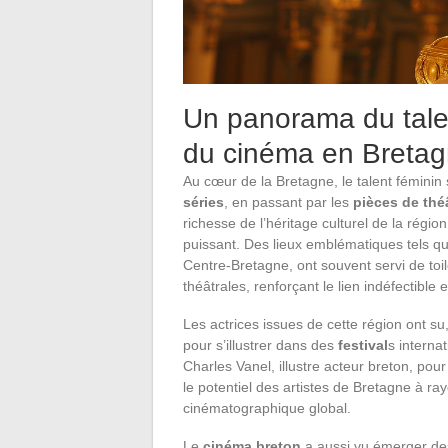
Un panorama du talent
du cinéma en Breta
Au cœur de la Bretagne, le talent féminin
séries
, en passant par les
pièces de thé
richesse de l’héritage culturel de la régi
puissant. Des lieux emblématiques tels q
Centre-Bretagne, ont souvent servi de to
théâtrales, renforçant le lien indéfectible ent
Les actrices issues de cette région ont su, 
pour s’illustrer dans des
festival
s interna
Charles Vanel, illustre acteur breton, pour
le potentiel des artistes de Bretagne à r
cinématographique global.
Le
cinéma breton
a aussi vu émerger des