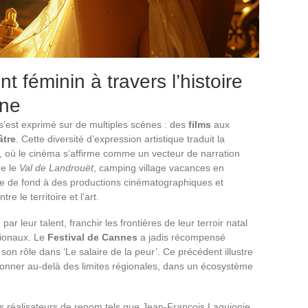
 féminin à travers l’histoire
gne
 s’est exprimé sur de multiples scènes : des
films
aux
âtre
. Cette diversité d’expression artistique traduit la
on, où le cinéma s’affirme comme un vecteur de narration
ue le
Val de Landrouët
, camping village vacances en
ile de fond à des productions cinématographiques et
re le territoire et l’art.
par leur talent, franchir les frontières de leur terroir natal
tionaux. Le
Festival de Cannes
a jadis récompensé
 son rôle dans ‘Le salaire de la peur’. Ce précédent illustre
ayonner au-delà des limites régionales, dans un écosystème
 réalisateurs de renom tels que Jean-François Laguionie,