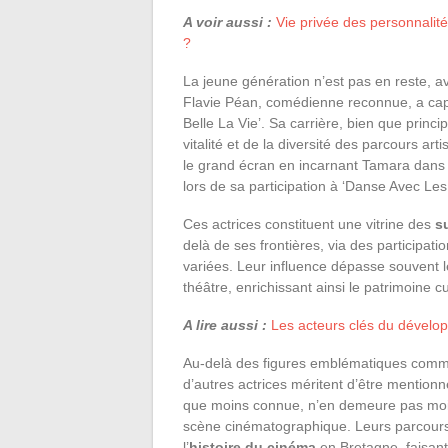
A voir aussi :
Vie privée des personnalités
?
La jeune génération n’est pas en reste, a
Flavie Péan, comédienne reconnue, a capti
Belle La Vie’. Sa carrière, bien que pri
vitalité et de la diversité des parcours ar
le grand écran en incarnant Tamara dans 
lors de sa participation à ‘Danse Avec Les 
Ces actrices constituent une vitrine des
s
delà de ses frontières, via des participat
variées. Leur influence dépasse souvent le
théâtre, enrichissant ainsi le patrimoine cu
A lire aussi :
Les acteurs clés du dévelo
Au-delà des figures emblématiques comme
d’autres actrices méritent d’être mentionn
que moins connue, n’en demeure pas moins
scène cinématographique. Leurs parcours 
l’
histoire du cinéma
en Bretagne, faisant