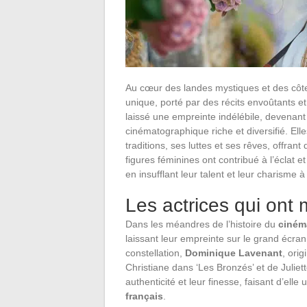
Au cœur des landes mystiques et des côte
unique, porté par des récits envoûtants e
laissé une empreinte indélébile, devenan
cinématographique riche et diversifié. Ell
traditions, ses luttes et ses rêves, offran
figures féminines ont contribué à l’éclat 
en insufflant leur talent et leur charism
Les actrices qui ont
Dans les méandres de l’histoire du
ciném
laissant leur empreinte sur le grand écra
constellation,
Dominique Lavenant
, ori
Christiane dans ‘Les Bronzés’ et de Julie
authenticité et leur finesse, faisant d’el
français
.