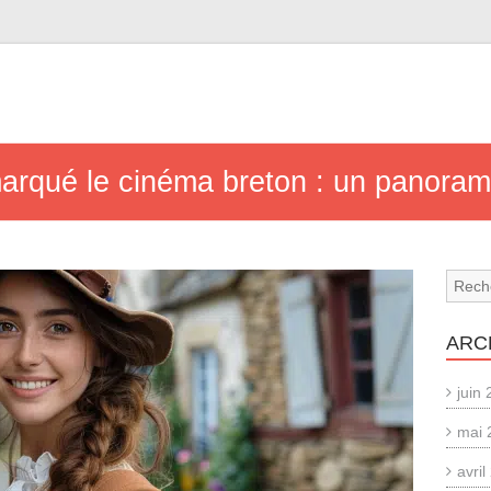
marqué le cinéma breton : un panora
ARC
juin
mai 
avri